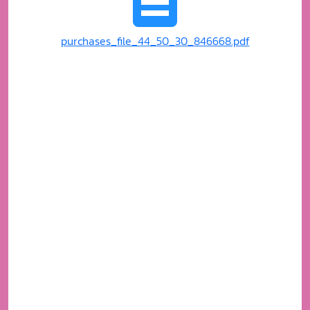
purchases_file_44_50_30_846668.pdf