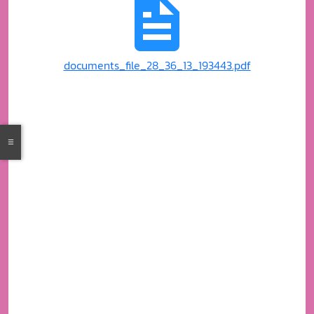
documents_file_28_36_13_193443.pdf